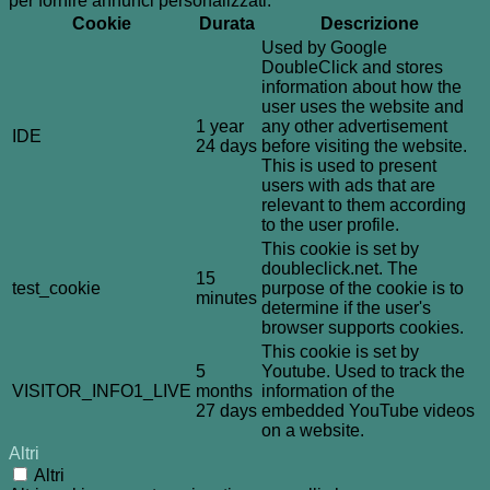
per fornire annunci personalizzati.
Cookie
Durata
Descrizione
Used by Google
DoubleClick and stores
information about how the
user uses the website and
1 year
any other advertisement
IDE
24 days
before visiting the website.
This is used to present
users with ads that are
relevant to them according
to the user profile.
This cookie is set by
doubleclick.net. The
15
test_cookie
purpose of the cookie is to
minutes
determine if the user's
browser supports cookies.
This cookie is set by
5
Youtube. Used to track the
VISITOR_INFO1_LIVE
months
information of the
27 days
embedded YouTube videos
on a website.
Altri
Altri