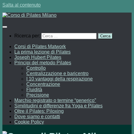
Salta al contenuto
Ricerca per:
Corsi di Pilates Matwork
La prima lezione di Pilates
Joseph Hubert Pilates
Principi del metodo Pilates
Controllo
Centralizzazione e baricentro
I 10 vantaggi della respirazione
Concentrazione
Fluidità
Precisione
Marchio registrato o termine “generico”
Similitudini e differenze fra Yoga e Pilates
Oltre il Pilates: Piloxing
Dove siamo e contatti
Cookie Policy