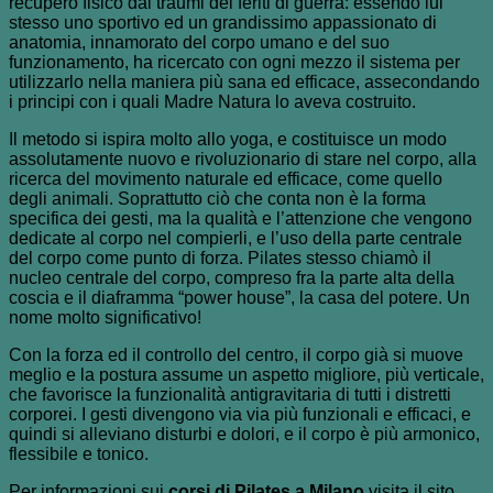
recupero fisico dai traumi dei feriti di guerra: essendo lui
stesso uno sportivo ed un grandissimo appassionato di
anatomia, innamorato del corpo umano e del suo
funzionamento, ha ricercato con ogni mezzo il sistema per
utilizzarlo nella maniera più sana ed efficace, assecondando
i principi con i quali Madre Natura lo aveva costruito.
Il metodo si ispira molto allo yoga, e costituisce un modo
assolutamente nuovo e rivoluzionario di stare nel corpo, alla
ricerca del movimento naturale ed efficace, come quello
degli animali. Soprattutto ciò che conta non è la forma
specifica dei gesti, ma la qualità e l’attenzione che vengono
dedicate al corpo nel compierli, e l’uso della parte centrale
del corpo come punto di forza. Pilates stesso chiamò il
nucleo centrale del corpo, compreso fra la parte alta della
coscia e il diaframma “power house”, la casa del potere. Un
nome molto significativo!
Con la forza ed il controllo del centro, il corpo già si muove
meglio e la postura assume un aspetto migliore, più verticale,
che favorisce la funzionalità antigravitaria di tutti i distretti
corporei. I gesti divengono via via più funzionali e efficaci, e
quindi si alleviano disturbi e dolori, e il corpo è più armonico,
flessibile e tonico.
Per informazioni sui
corsi di Pilates a Milano
visita il sito