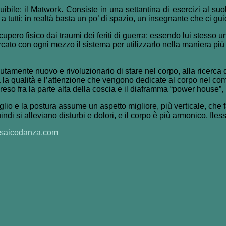
ibile: il Matwork. Consiste in una settantina di esercizi al suo
a tutti: in realtà basta un po’ di spazio, un insegnante che ci gui
cupero fisico dai traumi dei feriti di guerra: essendo lui stess
ato con ogni mezzo il sistema per utilizzarlo nella maniera più
lutamente nuovo e rivoluzionario di stare nel corpo, alla ricerca
a la qualità e l’attenzione che vengono dedicate al corpo nel com
reso fra la parte alta della coscia e il diaframma “power house”,
lio e la postura assume un aspetto migliore, più verticale, che favor
indi si alleviano disturbi e dolori, e il corpo è più armonico, fless
osaicodanza.com