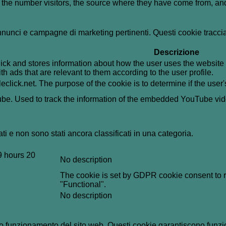
g the number visitors, the source where they have come from, a
i annunci e campagne di marketing pertinenti. Questi cookie tracci
Descrizione
k and stores information about how the user uses the website a
th ads that are relevant to them according to the user profile.
leclick.net. The purpose of the cookie is to determine if the use
tube. Used to track the information of the embedded YouTube vi
i e non sono stati ancora classificati in una categoria.
9 hours 20
No description
The cookie is set by GDPR cookie consent to re
"Functional".
No description
o funzionamento del sito web. Questi cookie garantiscono funziona