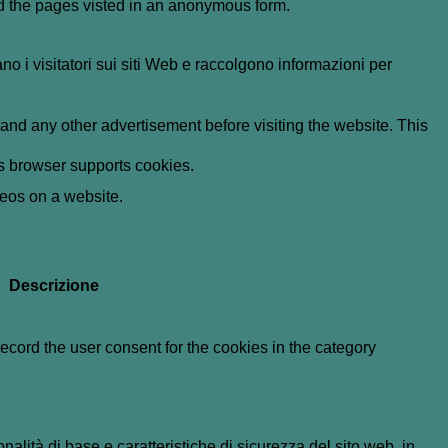
nd the pages visted in an anonymous form.
ano i visitatori sui siti Web e raccolgono informazioni per
nd any other advertisement before visiting the website. This
r's browser supports cookies.
deos on a website.
Descrizione
cord the user consent for the cookies in the category
lità di base e caratteristiche di sicurezza del sito web, in