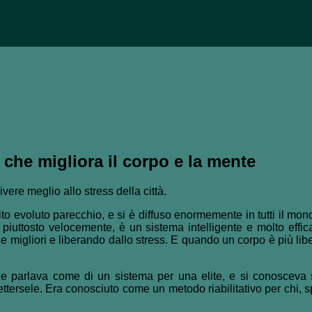
 che migliora il corpo e la mente
ere meglio allo stress della città.
to evoluto parecchio, e si è diffuso enormemente in tutti il mond
o piuttosto velocemente, è un sistema intelligente e molto eff
gie migliori e liberando dallo stress. E quando un corpo è più lib
 parlava come di un sistema per una elite, e si conosceva s
ettersele. Era conosciuto come un metodo riabilitativo per chi, 