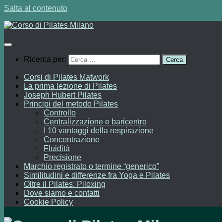
Salta al contenuto
Ricerca per:
Corsi di Pilates Matwork
La prima lezione di Pilates
Joseph Hubert Pilates
Principi del metodo Pilates
Controllo
Centralizzazione e baricentro
I 10 vantaggi della respirazione
Concentrazione
Fluidità
Precisione
Marchio registrato o termine “generico”
Similitudini e differenze fra Yoga e Pilates
Oltre il Pilates: Piloxing
Dove siamo e contatti
Cookie Policy