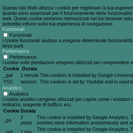
Questo sito Web utilizza i cookie per migliorare la tua esperi
quanto sono essenziali per il funzionamento delle funzionalità 
web. Questi cookie verranno memorizzati nel tuo browser solo co
potrebbe influire sulla tua esperienza di navigazione.
Funzionali
Funzionali
I cookie funzionali aiutano a eseguire determinate funzionalità
terze parti.
Performance
Performance
I cookie sulle prestazioni vengono utilizzati per comprendere e 
Cookie
Durata
_gat
1 minute
This cookies is installed by Google Universal An
YSC
session
This cookies is set by Youtube and is used 
Analytics
Analytics
I cookie analitici vengono utilizzati per capire come i visitator
rimbalzo, sorgente di traffico, ecc.
Cookie
Durata
2
This cookie is installed by Google Analytics. T
_ga
years
cookies store information anonymously and as
This cookie is installed by Google Analytics. T
_gid
1 day