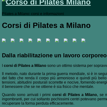
Pilates a Milano: corsi e informazioni
Corsi di Pilates a Milano
Dalla riabilitazione un lavoro corporeo
I
corsi di Pilates a Milano
sono un ottimo sistema per sopravviv
Il metodo, nato durante la prima guerra mondiale, si è in segui
del fatto che renda il corpo più armonioso e quindi più bell
tensioni, abitudini posturali scorrette e nocive, fornendo ener
il benessere che se ne ottiene è sia fisico che mentale.
Quando sono arrivati i primi
corsi di Pilates a Milano,
se ne
ingombranti, per cui soltanto pochissimi centri potevano perm
recuperare la forma perduta efficacemente.