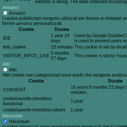
website is doing. The data collected includin
Annunci
Annunci
I cookie pubblicitari vengono utilizzati per fornire ai visitator
fornire annunci personalizzati.
Cookie
Durata
1 year 24
Used by Google DoubleClic
IDE
days
is used to present users wi
test_cookie
15 minutes
This cookie is set by doub
5 months
VISITOR_INFO1_LIVE
This cookie is set by You
27 days
Altri
Altri
Altri cookie non categorizzati sono quelli che vengono analizzat
Cookie
Durata
16 years 8 months 23 days 
CONSENT
minutes
cookielawinfo-checkbox-
1 year
functional
cookielawinfo-checkbox-others
1 year
Necessari
Necessari
I cookie necessari sono assolutamente essenziali per il corrett