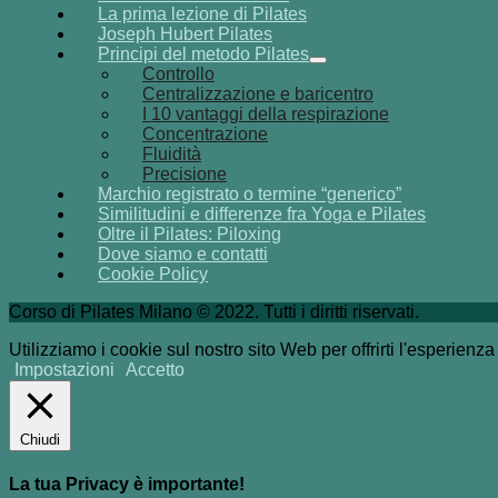
La prima lezione di Pilates
Joseph Hubert Pilates
Principi del metodo Pilates
Controllo
Centralizzazione e baricentro
I 10 vantaggi della respirazione
Concentrazione
Fluidità
Precisione
Marchio registrato o termine “generico”
Similitudini e differenze fra Yoga e Pilates
Oltre il Pilates: Piloxing
Dove siamo e contatti
Cookie Policy
Corso di Pilates Milano © 2022. Tutti i diritti riservati.
Utilizziamo i cookie sul nostro sito Web per offrirti l'esperienz
Impostazioni
Accetto
Chiudi
La tua Privacy è importante!