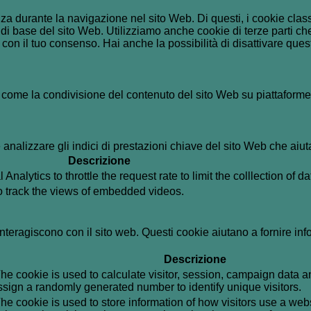
enza durante la navigazione nel sito Web. Di questi, i cookie cl
di base del sito Web. Utilizziamo anche cookie di terze parti che
n il tuo consenso. Hai anche la possibilità di disattivare questi
 come la condivisione del contenuto del sito Web su piattaforme d
analizzare gli indici di prestazioni chiave del sito Web che aiuta
Descrizione
alytics to throttle the request rate to limit the colllection of dat
to track the views of embedded videos.
i interagiscono con il sito web. Questi cookie aiutano a fornire in
Descrizione
he cookie is used to calculate visitor, session, campaign data and
sign a randomly generated number to identify unique visitors.
he cookie is used to store information of how visitors use a webs