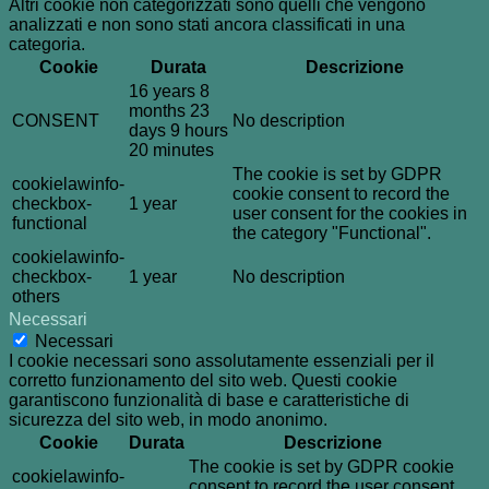
Altri cookie non categorizzati sono quelli che vengono
analizzati e non sono stati ancora classificati in una
categoria.
Cookie
Durata
Descrizione
16 years 8
months 23
CONSENT
No description
days 9 hours
20 minutes
The cookie is set by GDPR
cookielawinfo-
cookie consent to record the
checkbox-
1 year
user consent for the cookies in
functional
the category "Functional".
cookielawinfo-
checkbox-
1 year
No description
others
Necessari
Necessari
I cookie necessari sono assolutamente essenziali per il
corretto funzionamento del sito web. Questi cookie
garantiscono funzionalità di base e caratteristiche di
sicurezza del sito web, in modo anonimo.
Cookie
Durata
Descrizione
The cookie is set by GDPR cookie
cookielawinfo-
consent to record the user consent