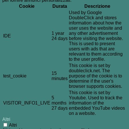
per fornire annunci personalizzati.
Cookie
Durata
Descrizione
Used by Google
DoubleClick and stores
information about how the
user uses the website and
1 year
any other advertisement
IDE
24 days
before visiting the website.
This is used to present
users with ads that are
relevant to them according
to the user profile.
This cookie is set by
doubleclick.net. The
15
test_cookie
purpose of the cookie is to
minutes
determine if the user's
browser supports cookies.
This cookie is set by
5
Youtube. Used to track the
VISITOR_INFO1_LIVE
months
information of the
27 days
embedded YouTube videos
on a website.
Altri
Altri