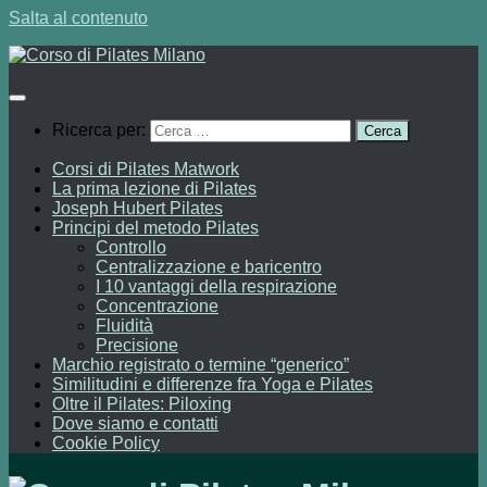
Salta al contenuto
Ricerca per:
Corsi di Pilates Matwork
La prima lezione di Pilates
Joseph Hubert Pilates
Principi del metodo Pilates
Controllo
Centralizzazione e baricentro
I 10 vantaggi della respirazione
Concentrazione
Fluidità
Precisione
Marchio registrato o termine “generico”
Similitudini e differenze fra Yoga e Pilates
Oltre il Pilates: Piloxing
Dove siamo e contatti
Cookie Policy