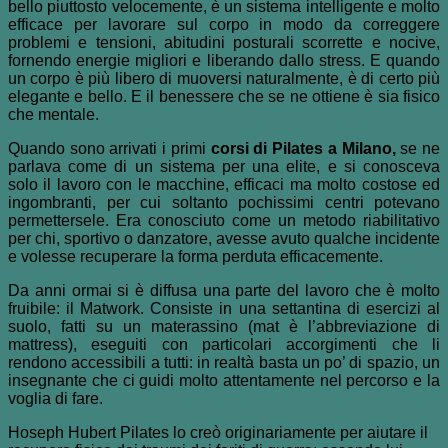
bello piuttosto velocemente, è un sistema intelligente e molto
efficace per lavorare sul corpo in modo da correggere
problemi e tensioni, abitudini posturali scorrette e nocive,
fornendo energie migliori e liberando dallo stress. E quando
un corpo è più libero di muoversi naturalmente, è di certo più
elegante e bello. E il benessere che se ne ottiene è sia fisico
che mentale.
Quando sono arrivati i primi
corsi di Pilates a Milano,
se ne
parlava come di un sistema per una elite, e si conosceva
solo il lavoro con le macchine, efficaci ma molto costose ed
ingombranti, per cui soltanto pochissimi centri potevano
permettersele. Era conosciuto come un metodo riabilitativo
per chi, sportivo o danzatore, avesse avuto qualche incidente
e volesse recuperare la forma perduta efficacemente.
Da anni ormai si è diffusa una parte del lavoro che è molto
fruibile: il Matwork. Consiste in una settantina di esercizi al
suolo, fatti su un materassino (mat è l’abbreviazione di
mattress), eseguiti con particolari accorgimenti che li
rendono accessibili a tutti: in realtà basta un po’ di spazio, un
insegnante che ci guidi molto attentamente nel percorso e la
voglia di fare.
Hoseph Hubert Pilates lo creò originariamente per aiutare il