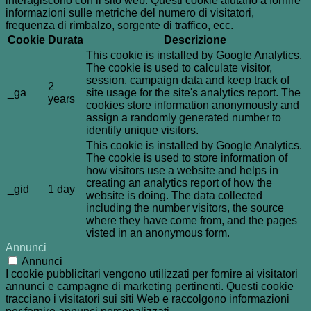
interagiscono con il sito web. Questi cookie aiutano a fornire
informazioni sulle metriche del numero di visitatori,
frequenza di rimbalzo, sorgente di traffico, ecc.
Cookie
Durata
Descrizione
This cookie is installed by Google Analytics.
The cookie is used to calculate visitor,
session, campaign data and keep track of
2
_ga
site usage for the site's analytics report. The
years
cookies store information anonymously and
assign a randomly generated number to
identify unique visitors.
This cookie is installed by Google Analytics.
The cookie is used to store information of
how visitors use a website and helps in
creating an analytics report of how the
_gid
1 day
website is doing. The data collected
including the number visitors, the source
where they have come from, and the pages
visted in an anonymous form.
Annunci
Annunci
I cookie pubblicitari vengono utilizzati per fornire ai visitatori
annunci e campagne di marketing pertinenti. Questi cookie
tracciano i visitatori sui siti Web e raccolgono informazioni