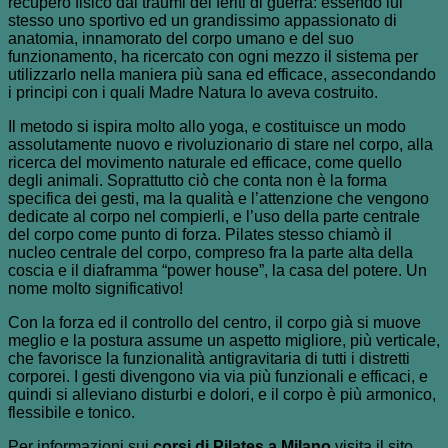
recupero fisico dai traumi dei feriti di guerra: essendo lui
stesso uno sportivo ed un grandissimo appassionato di
anatomia, innamorato del corpo umano e del suo
funzionamento, ha ricercato con ogni mezzo il sistema per
utilizzarlo nella maniera più sana ed efficace, assecondando
i principi con i quali Madre Natura lo aveva costruito.
Il metodo si ispira molto allo yoga, e costituisce un modo
assolutamente nuovo e rivoluzionario di stare nel corpo, alla
ricerca del movimento naturale ed efficace, come quello
degli animali. Soprattutto ciò che conta non è la forma
specifica dei gesti, ma la qualità e l’attenzione che vengono
dedicate al corpo nel compierli, e l’uso della parte centrale
del corpo come punto di forza. Pilates stesso chiamò il
nucleo centrale del corpo, compreso fra la parte alta della
coscia e il diaframma “power house”, la casa del potere. Un
nome molto significativo!
Con la forza ed il controllo del centro, il corpo già si muove
meglio e la postura assume un aspetto migliore, più verticale,
che favorisce la funzionalità antigravitaria di tutti i distretti
corporei. I gesti divengono via via più funzionali e efficaci, e
quindi si alleviano disturbi e dolori, e il corpo è più armonico,
flessibile e tonico.
Per informazioni sui
corsi di Pilates a Milano
visita il sito