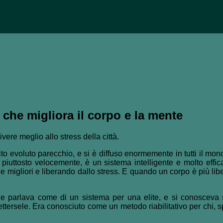
 che migliora il corpo e la mente
ere meglio allo stress della città.
to evoluto parecchio, e si è diffuso enormemente in tutti il mond
o piuttosto velocemente, è un sistema intelligente e molto eff
gie migliori e liberando dallo stress. E quando un corpo è più lib
 parlava come di un sistema per una elite, e si conosceva s
ettersele. Era conosciuto come un metodo riabilitativo per chi, 