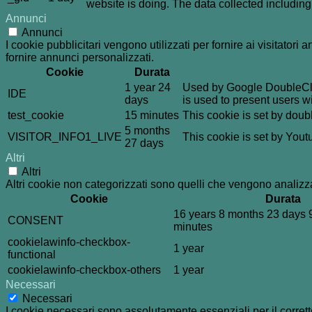
website is doing. The data collected includin
Annunci
Annunci
I cookie pubblicitari vengono utilizzati per fornire ai visitator
fornire annunci personalizzati.
Cookie
Durata
1 year 24
Used by Google DoubleClic
IDE
days
is used to present users wi
test_cookie
15 minutes
This cookie is set by doub
5 months
VISITOR_INFO1_LIVE
This cookie is set by You
27 days
Altri
Altri
Altri cookie non categorizzati sono quelli che vengono analizzat
Cookie
Durata
16 years 8 months 23 days 
CONSENT
minutes
cookielawinfo-checkbox-
1 year
functional
cookielawinfo-checkbox-others
1 year
Necessari
Necessari
I cookie necessari sono assolutamente essenziali per il corrett