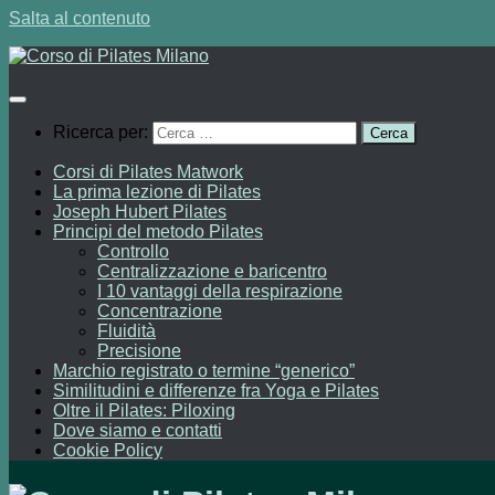
Salta al contenuto
Ricerca per:
Corsi di Pilates Matwork
La prima lezione di Pilates
Joseph Hubert Pilates
Principi del metodo Pilates
Controllo
Centralizzazione e baricentro
I 10 vantaggi della respirazione
Concentrazione
Fluidità
Precisione
Marchio registrato o termine “generico”
Similitudini e differenze fra Yoga e Pilates
Oltre il Pilates: Piloxing
Dove siamo e contatti
Cookie Policy