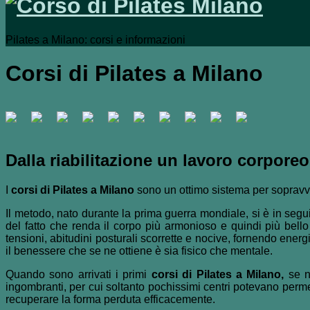
Pilates a Milano: corsi e informazioni
Corsi di Pilates a Milano
Dalla riabilitazione un lavoro corporeo
I
corsi di Pilates a Milano
sono un ottimo sistema per sopravviv
Il metodo, nato durante la prima guerra mondiale, si è in segui
del fatto che renda il corpo più armonioso e quindi più bell
tensioni, abitudini posturali scorrette e nocive, fornendo ener
il benessere che se ne ottiene è sia fisico che mentale.
Quando sono arrivati i primi
corsi di Pilates a Milano,
se ne
ingombranti, per cui soltanto pochissimi centri potevano perm
recuperare la forma perduta efficacemente.