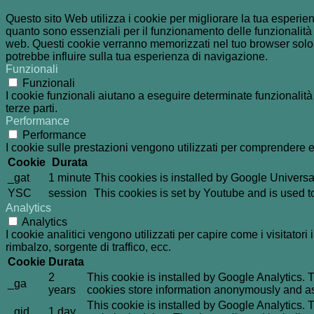
Questo sito Web utilizza i cookie per migliorare la tua esperi
quanto sono essenziali per il funzionamento delle funzionalità 
web. Questi cookie verranno memorizzati nel tuo browser solo co
potrebbe influire sulla tua esperienza di navigazione.
Funzionali
Funzionali
I cookie funzionali aiutano a eseguire determinate funzionalità
terze parti.
Performance
Performance
I cookie sulle prestazioni vengono utilizzati per comprendere e 
Cookie
Durata
_gat
1 minute
This cookies is installed by Google Universal An
YSC
session
This cookies is set by Youtube and is used 
Analytics
Analytics
I cookie analitici vengono utilizzati per capire come i visitator
rimbalzo, sorgente di traffico, ecc.
Cookie
Durata
2
This cookie is installed by Google Analytics. T
_ga
years
cookies store information anonymously and as
This cookie is installed by Google Analytics. T
_gid
1 day