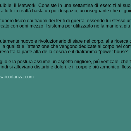
ibile: il Matwork. Consiste in una settantina di esercizi al suo
a tutti: in realtà basta un po’ di spazio, un insegnante che ci gui
cupero fisico dai traumi dei feriti di guerra: essendo lui stess
ato con ogni mezzo il sistema per utilizzarlo nella maniera più
lutamente nuovo e rivoluzionario di stare nel corpo, alla ricerca
a la qualità e l’attenzione che vengono dedicate al corpo nel com
reso fra la parte alta della coscia e il diaframma “power house”,
lio e la postura assume un aspetto migliore, più verticale, che favor
indi si alleviano disturbi e dolori, e il corpo è più armonico, fless
osaicodanza.com