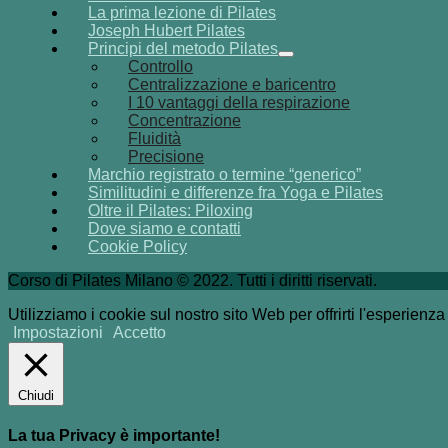
La prima lezione di Pilates
Joseph Hubert Pilates
Principi del metodo Pilates
Controllo
Centralizzazione e baricentro
I 10 vantaggi della respirazione
Concentrazione
Fluidità
Precisione
Marchio registrato o termine “generico”
Similitudini e differenze fra Yoga e Pilates
Oltre il Pilates: Piloxing
Dove siamo e contatti
Cookie Policy
Corso di Pilates Milano © 2022. Tutti i diritti riservati.
Utilizziamo i cookie sul nostro sito Web per offrirti l'esperienz
Impostazioni
Accetto
Chiudi
La tua Privacy è importante!