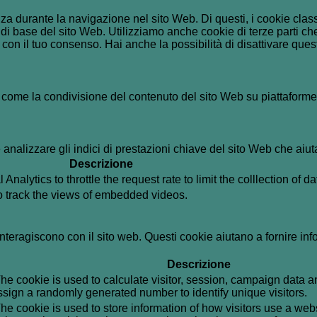
enza durante la navigazione nel sito Web. Di questi, i cookie cl
di base del sito Web. Utilizziamo anche cookie di terze parti che
n il tuo consenso. Hai anche la possibilità di disattivare questi
 come la condivisione del contenuto del sito Web su piattaforme d
analizzare gli indici di prestazioni chiave del sito Web che aiuta
Descrizione
alytics to throttle the request rate to limit the colllection of dat
to track the views of embedded videos.
i interagiscono con il sito web. Questi cookie aiutano a fornire in
Descrizione
he cookie is used to calculate visitor, session, campaign data and
sign a randomly generated number to identify unique visitors.
he cookie is used to store information of how visitors use a webs