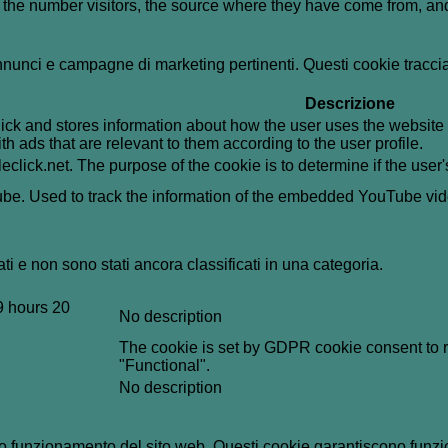
g the number visitors, the source where they have come from, a
i annunci e campagne di marketing pertinenti. Questi cookie tracci
Descrizione
k and stores information about how the user uses the website a
th ads that are relevant to them according to the user profile.
leclick.net. The purpose of the cookie is to determine if the use
tube. Used to track the information of the embedded YouTube vi
i e non sono stati ancora classificati in una categoria.
9 hours 20
No description
The cookie is set by GDPR cookie consent to re
"Functional".
No description
o funzionamento del sito web. Questi cookie garantiscono funziona