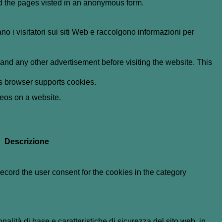
nd the pages visted in an anonymous form.
ano i visitatori sui siti Web e raccolgono informazioni per
nd any other advertisement before visiting the website. This
r's browser supports cookies.
deos on a website.
Descrizione
cord the user consent for the cookies in the category
lità di base e caratteristiche di sicurezza del sito web, in