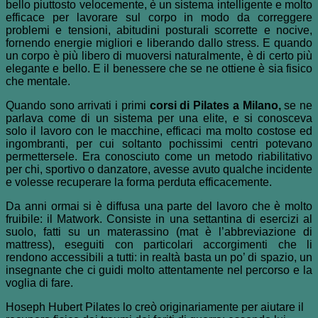
bello piuttosto velocemente, è un sistema intelligente e molto
efficace per lavorare sul corpo in modo da correggere
problemi e tensioni, abitudini posturali scorrette e nocive,
fornendo energie migliori e liberando dallo stress. E quando
un corpo è più libero di muoversi naturalmente, è di certo più
elegante e bello. E il benessere che se ne ottiene è sia fisico
che mentale.
Quando sono arrivati i primi
corsi di Pilates a Milano,
se ne
parlava come di un sistema per una elite, e si conosceva
solo il lavoro con le macchine, efficaci ma molto costose ed
ingombranti, per cui soltanto pochissimi centri potevano
permettersele. Era conosciuto come un metodo riabilitativo
per chi, sportivo o danzatore, avesse avuto qualche incidente
e volesse recuperare la forma perduta efficacemente.
Da anni ormai si è diffusa una parte del lavoro che è molto
fruibile: il Matwork. Consiste in una settantina di esercizi al
suolo, fatti su un materassino (mat è l’abbreviazione di
mattress), eseguiti con particolari accorgimenti che li
rendono accessibili a tutti: in realtà basta un po’ di spazio, un
insegnante che ci guidi molto attentamente nel percorso e la
voglia di fare.
Hoseph Hubert Pilates lo creò originariamente per aiutare il