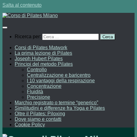
Salta al contenuto
Ricerca per:
Corsi di Pilates Matwork
La prima lezione di Pilates
Joseph Hubert Pilates
Principi del metodo Pilates
Controllo
Centralizzazione e baricentro
I 10 vantaggi della respirazione
Concentrazione
Fluidità
Precisione
Marchio registrato o termine “generico”
Similitudini e differenze fra Yoga e Pilates
Oltre il Pilates: Piloxing
Dove siamo e contatti
Cookie Policy