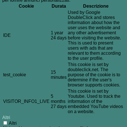
per fornire annunci personalizzati.
Cookie
Durata
Descrizione
Used by Google
DoubleClick and stores
information about how the
user uses the website and
1 year
any other advertisement
IDE
24 days
before visiting the website.
This is used to present
users with ads that are
relevant to them according
to the user profile.
This cookie is set by
doubleclick.net. The
15
test_cookie
purpose of the cookie is to
minutes
determine if the user's
browser supports cookies.
This cookie is set by
5
Youtube. Used to track the
VISITOR_INFO1_LIVE
months
information of the
27 days
embedded YouTube videos
on a website.
Altri
Altri