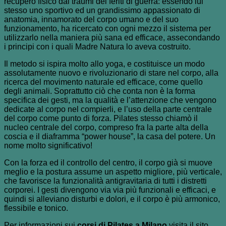
recupero fisico dai traumi dei feriti di guerra: essendo lui
stesso uno sportivo ed un grandissimo appassionato di
anatomia, innamorato del corpo umano e del suo
funzionamento, ha ricercato con ogni mezzo il sistema per
utilizzarlo nella maniera più sana ed efficace, assecondando
i principi con i quali Madre Natura lo aveva costruito.
Il metodo si ispira molto allo yoga, e costituisce un modo
assolutamente nuovo e rivoluzionario di stare nel corpo, alla
ricerca del movimento naturale ed efficace, come quello
degli animali. Soprattutto ciò che conta non è la forma
specifica dei gesti, ma la qualità e l’attenzione che vengono
dedicate al corpo nel compierli, e l’uso della parte centrale
del corpo come punto di forza. Pilates stesso chiamò il
nucleo centrale del corpo, compreso fra la parte alta della
coscia e il diaframma “power house”, la casa del potere. Un
nome molto significativo!
Con la forza ed il controllo del centro, il corpo già si muove
meglio e la postura assume un aspetto migliore, più verticale,
che favorisce la funzionalità antigravitaria di tutti i distretti
corporei. I gesti divengono via via più funzionali e efficaci, e
quindi si alleviano disturbi e dolori, e il corpo è più armonico,
flessibile e tonico.
Per informazioni sui
corsi di Pilates a Milano
visita il sito