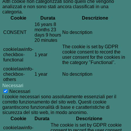
Altri cookie non categorizzati sono quelli che vengono
analizzati e non sono stati ancora classificati in una
categoria.
Cookie
Durata
Descrizione
16 years 8
months 23
CONSENT
No description
days 9 hours
20 minutes
The cookie is set by GDPR
cookielawinfo-
cookie consent to record the
checkbox-
1 year
user consent for the cookies in
functional
the category "Functional".
cookielawinfo-
checkbox-
1 year
No description
others
Necessari
Necessari
I cookie necessari sono assolutamente essenziali per il
corretto funzionamento del sito web. Questi cookie
garantiscono funzionalità di base e caratteristiche di
sicurezza del sito web, in modo anonimo.
Cookie
Durata
Descrizione
The cookie is set by GDPR cookie
cookielawinfo-
consent to record the user consent