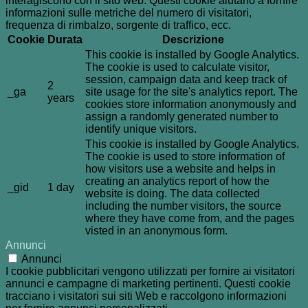
interagiscono con il sito web. Questi cookie aiutano a fornire
informazioni sulle metriche del numero di visitatori,
frequenza di rimbalzo, sorgente di traffico, ecc.
Cookie
Durata
Descrizione
This cookie is installed by Google Analytics.
The cookie is used to calculate visitor,
session, campaign data and keep track of
2
_ga
site usage for the site's analytics report. The
years
cookies store information anonymously and
assign a randomly generated number to
identify unique visitors.
This cookie is installed by Google Analytics.
The cookie is used to store information of
how visitors use a website and helps in
creating an analytics report of how the
_gid
1 day
website is doing. The data collected
including the number visitors, the source
where they have come from, and the pages
visted in an anonymous form.
Annunci
Annunci
I cookie pubblicitari vengono utilizzati per fornire ai visitatori
annunci e campagne di marketing pertinenti. Questi cookie
tracciano i visitatori sui siti Web e raccolgono informazioni